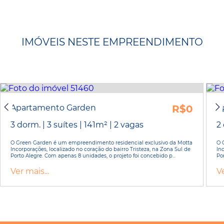
IMÓVEIS NESTE EMPREENDIMENTO
Apartamento Garden
R$0
A
3 dorm. | 3 suítes | 141m² | 2 vagas
2 
O Green Garden é um empreendimento residencial exclusivo da Motta
O 
Incorporações, localizado no coração do bairro Tristeza, na Zona Sul de
In
Porto Alegre. Com apenas 8 unidades, o projeto foi concebido p...
Po
Ver mais...
Ve