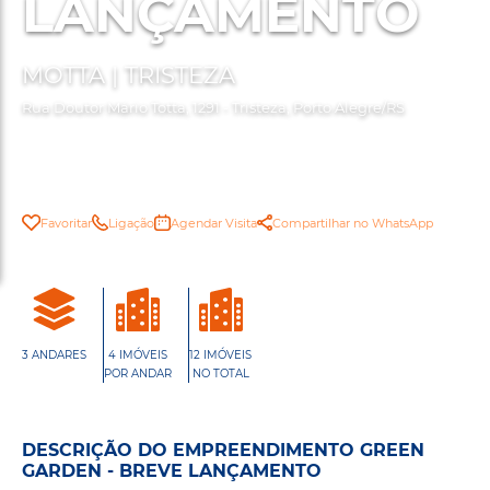
LANÇAMENTO
MOTTA | TRISTEZA
Rua Doutor Mário Totta, 1291 - Tristeza, Porto Alegre/RS
Favoritar
Ligação
Agendar Visita
Compartilhar no WhatsApp
3 ANDARES
4 IMÓVEIS
12 IMÓVEIS
POR ANDAR
NO TOTAL
DESCRIÇÃO DO EMPREENDIMENTO GREEN
GARDEN - BREVE LANÇAMENTO