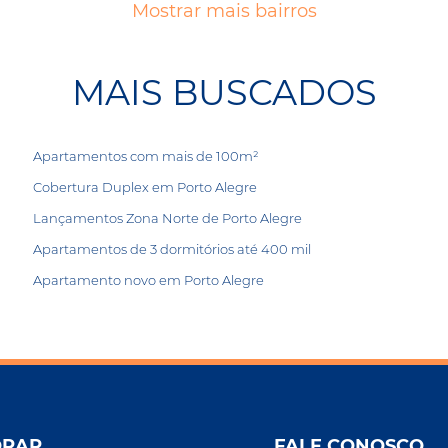
Mostrar mais bairros
MAIS BUSCADOS
Apartamentos com mais de 100m²
Cobertura Duplex em Porto Alegre
Lançamentos Zona Norte de Porto Alegre
Apartamentos de 3 dormitórios até 400 mil
Apartamento novo em Porto Alegre
ORAR
FALE CONOSCO