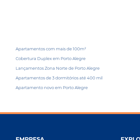
Apartamentos com mais de 100m²
Cobertura Duplex em Porto Alegre
Lançamentos Zona Norte de Porto Alegre
Apartamentos de 3 dormitórios até 400 mil
Apartamento novo em Porto Alegre
EMPRESA
EXPL