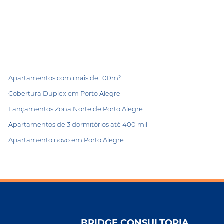
Apartamentos com mais de 100m²
Cobertura Duplex em Porto Alegre
Lançamentos Zona Norte de Porto Alegre
Apartamentos de 3 dormitórios até 400 mil
Apartamento novo em Porto Alegre
BRIDGE CONSULTORIA