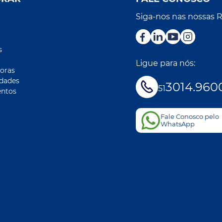
Siga-nos nas nossas 
r
s
Ligue para nós:
oras
idades
3014.960
51
ntos
Fale Conosco pelo
WhatsApp